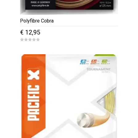
Polyfibre Cobra
€
12,95
0
o
u
t
o
f
5