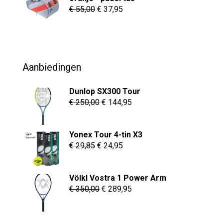
Oorspronkelijke
Huidige
€
55,00
€
37,95
prijs
prijs
was:
is:
€ 55,00.
€ 37,95.
Aanbiedingen
Dunlop SX300 Tour
Oorspronkelijke
Huidige
€
250,00
€
144,95
prijs
prijs
was:
is:
Yonex Tour 4-tin X3
€ 250,00.
€ 144,95.
Oorspronkelijke
Huidige
€
29,85
€
24,95
prijs
prijs
was:
is:
Völkl Vostra 1 Power Arm
€ 29,85.
€ 24,95.
Oorspronkelijke
Huidige
€
350,00
€
289,95
prijs
prijs
was:
is: