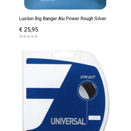
Luxilon Big Banger Alu Power Rough Silver
€
25,95
0
o
u
t
o
f
5