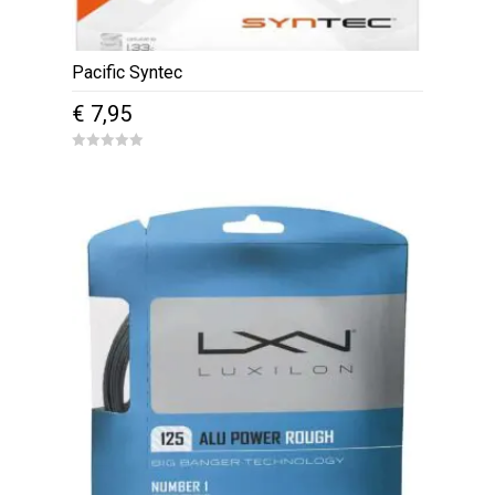
Pacific Syntec
€
7,95
0
o
u
t
o
f
5