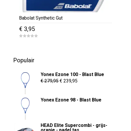
Babolat Synthetic Gut
€
3,95
0
o
u
t
o
Populair
f
5
Yonex Ezone 100 - Blast Blue
Oorspronkelijke
Huidige
€
279,95
€
239,95
prijs
prijs
was:
is:
Yonex Ezone 98 - Blast Blue
€ 279,95.
€ 239,95.
HEAD Elite Supercombi - grijs-
oranje - padel tas