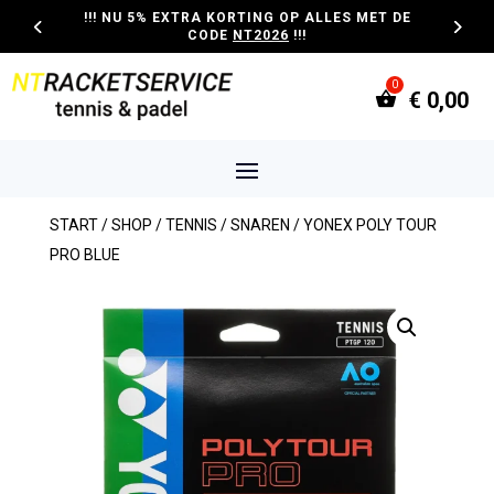
!!! NU 5% EXTRA KORTING OP ALLES MET DE
CODE
NT2026
!!!
€
0,00
START
/
SHOP
/
TENNIS
/
SNAREN
/ YONEX POLY TOUR
PRO BLUE