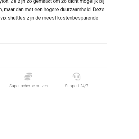
lon. Ze zijn zo gemaakt om zo dicht mogelijk bij
en, maar dan met een hogere duurzaamheid. Deze
Mavix shuttles zijn de meest kostenbesparende


Super scherpe prijzen
Support 24/7