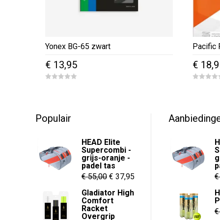
Yonex BG-65 zwart
Pacific
€
13,95
€
18,9
0
0
o
o
u
u
t
t
o
o
f
f
Populair
Aanbieding
5
5
HEAD Elite
H
Supercombi -
S
grijs-oranje -
g
padel tas
p
Oorspronkelijke
Huidige
€
55,00
€
37,95
€
prijs
prijs
Gladiator High
H
Comfort
P
was:
is:
Racket
€
€ 55,00.
€ 37,95.
Overgrip