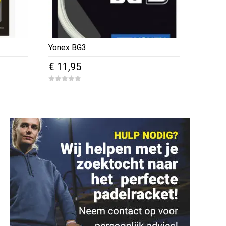
Yonex BG3
€
11,95
0
o
u
t
o
f
5