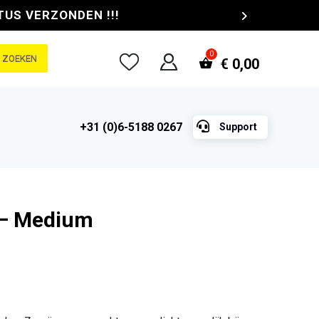
TUS VERZONDEN !!!
ZOEKEN
€
0,00

+31 (0)6-5188 0267
Support
 – Medium