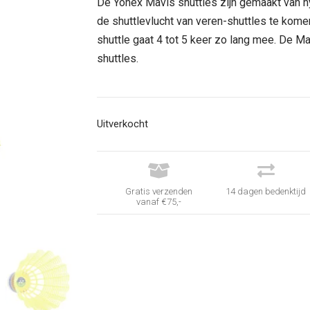
De Yonex Mavis shuttles zijn gemaakt van ny
de shuttlevlucht van veren-shuttles te kom
shuttle gaat 4 tot 5 keer zo lang mee. De 
shuttles.
Uitverkocht


Gratis verzenden
14 dagen bedenktijd
vanaf €75,-