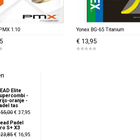
 PMX 1.10
Yonex BG-65 Titanium
5
€
13,95
0
o
u
t
o
f
en
5
EAD Elite
upercombi -
rijs-oranje -
adel tas
Oorspronkelijke
Huidige
55,00
€
37,95
prijs
prijs
ead Padel
ro S+ X3
was:
is:
Oorspronkelijke
Huidige
23,85
€
16,95
€ 55,00.
€ 37,95.