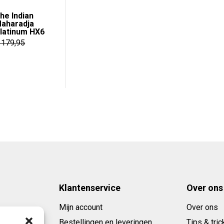
prijs
prijs
he Indian
was:
is:
aharadja
€ 23,85.
€ 16,95.
latinum HX6
179,95
e
ge
95.
Klantenservice
Over ons
Mijn account
Over ons
Bestellingen en leveringen
Tips & tric