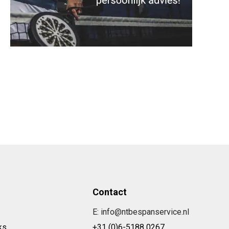
Contact
E: info@ntbespanservice.nl
ks
+31 (0)6-5188 0267