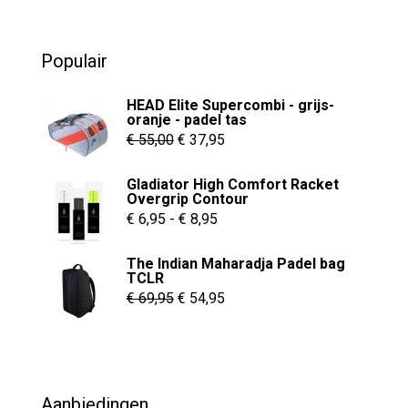
0
o
u
t
o
Populair
f
5
HEAD Elite Supercombi - grijs-
oranje - padel tas
Oorspronkelijke
Huidige
€
55,00
€
37,95
prijs
prijs
Gladiator High Comfort Racket
was:
is:
Overgrip Contour
€ 55,00.
€ 37,95.
Prijsklasse:
€
6,95
-
€
8,95
€ 6,95
The Indian Maharadja Padel bag
tot
TCLR
€ 8,95
Oorspronkelijke
Huidige
€
69,95
€
54,95
prijs
prijs
was:
is:
€ 69,95.
€ 54,95.
Aanbiedingen