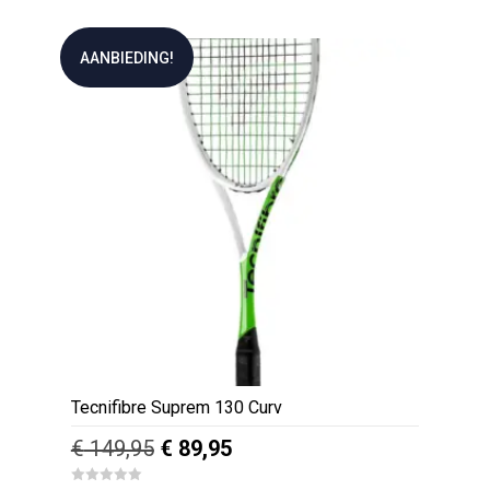
0
o
u
t
AANBIEDING!
o
f
5
Tecnifibre Suprem 130 Curv
Oorspronkelijke
Huidige
€
149,95
€
89,95
prijs
prijs