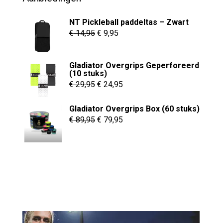
NT Pickleball paddeltas – Zwart
Oorspronkelijke
Huidige
€
14,95
€
9,95
prijs
prijs
was:
is:
Gladiator Overgrips Geperforeerd
€ 14,95.
€ 9,95.
(10 stuks)
Oorspronkelijke
Huidige
€
29,95
€
24,95
prijs
prijs
Gladiator Overgrips Box (60 stuks)
was:
is:
Oorspronkelijke
Huidige
€
89,95
€
79,95
€ 29,95.
€ 24,95.
prijs
prijs
was:
is:
€ 89,95.
€ 79,95.