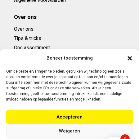
Algemene Voorwaarden
Over ons
Over ons
Tips & tricks
Ons assortiment
Cadeaubonnen
Beheer toestemming
Om de beste ervaringen te bieden, gebruiken wij technologieën zoals
Contact
cookies om informatie over je apparaat op te slaan en/of te raadplegen.
Door in te stemmen met deze technologieën kunnen wij gegevens zoals
E: info@ntbespanservice.nl
surfgedrag of unieke ID's op deze site verwerken. Als je geen
toestemming geeft of uw toestemming intrekt, kan dit een nadelige
+31 (0)6-5188 0267
invloed hebben op bepaalde functies en mogelijkheden.
Adres:
Accepteren
Modelleur 41
5171SL KAATSHEUVEL
Weigeren