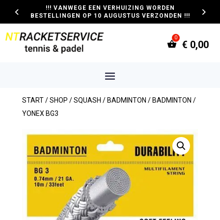
!!! VANWEGE EEN VERHUIZING WORDEN
BESTELLINGEN OP 10 AUGUSTUS VERZONDEN !!!
€
0,00
START
/
SHOP
/
SQUASH / BADMINTON
/
BADMINTON
/
YONEX BG3