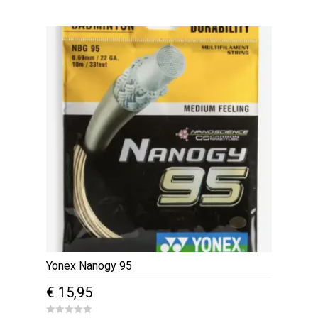
0
o
u
t
o
f
5
Yonex Nanogy 95
€
15,95