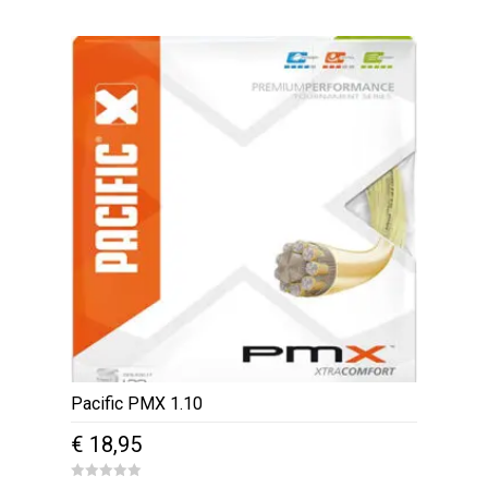
0
was:
is:
o
u
€ 149,95.
€ 89,95.
t
o
f
5
Pacific PMX 1.10
€
18,95