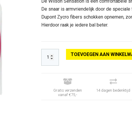
De Wilson Sensation is een comfortabele sn
De snaar is armvriendelijk door de speciale
Dupont Zycro fibers schokken opnemen, zorg
Hierdoor raak je iedere bal beter.
TOEVOEGEN AAN WINKELW


Gratis verzenden
14 dagen bedenktijd
vanaf €75,-