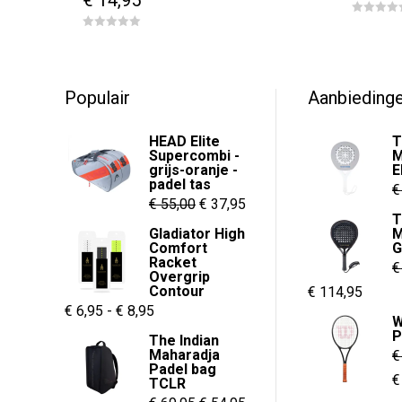
0
o
0
u
o
t
u
o
t
f
o
5
f
Populair
Aanbieding
5
HEAD Elite
T
Supercombi -
M
grijs-oranje -
E
padel tas
€
Oorspronkelijke
Huidige
€
55,00
€
37,95
T
prijs
prijs
Gladiator High
M
Comfort
G
was:
is:
Racket
€
€ 55,00.
€ 37,95.
Overgrip
Contour
Oorspronkelijk
Huidi
€
114,95
Prijsklasse:
€
6,95
-
€
8,95
prijs
prijs
W
€ 6,95
P
was:
is:
The Indian
Maharadja
€
tot
€ 149,95.
€ 114,
Padel bag
O
€
€ 8,95
TCLR