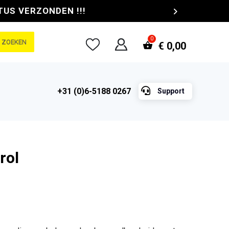
TUS VERZONDEN !!!
ZOEKEN
€
0,00

+31 (0)6-5188 0267
Support
rol