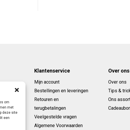
rijs
prijs
as:
is:
 279,95.
€ 189,95.
Klantenservice
Over ons
Mijn account
Over ons
Bestellingen en leveringen
Tips & tric
Retouren en
Ons assor
ies om
terugbetalingen
Cadeaubo
emmen met
p deze site
Veelgestelde vragen
it een
Algemene Voorwaarden