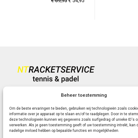
Oorspronkelijke
Huidige
€
69,95
€
54,95
p
prijs
prijs
w
was:
is:
€
€ 69,95.
€ 54,95.
Heb je vragen?
Beheer toestemming
+31 (0)6-5188 0267
Om de beste ervaringen te bieden, gebruiken wij technologieën zoals cook
informatie over je apparaat op te slaan en/of te raadplegen. Door in te st
Of neem contact met ons op via de livechat of e-mail!
deze technologieën kunnen wij gegevens zoals surfgedrag of unieke ID's o
verwerken. Als je geen toestemming geeft of uw toestemming intrekt, kan d
nadelige invloed hebben op bepaalde functies en mogelijkheden.