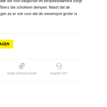
aar die voor balgevoel en bespeelbaarheid zorgt.
 fibers die schokken dempen. Naast dat de
en ze er ook voor dat de sweetspot groter is.
AGEN


Super scherpe prijzen
Support 24/7