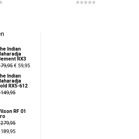
0
o
u
t
o
f
5
en
he Indian
aharadja
lement RX3
Oorspronkelijke
Huidige
79,95
€
59,95
prijs
prijs
he Indian
aharadja
was:
is:
old RX5-612
€ 79,95.
€ 59,95.
149,95
e
ge
ilson RF 01
ro
279,95
95.
orspronkelijke
Huidige
189,95