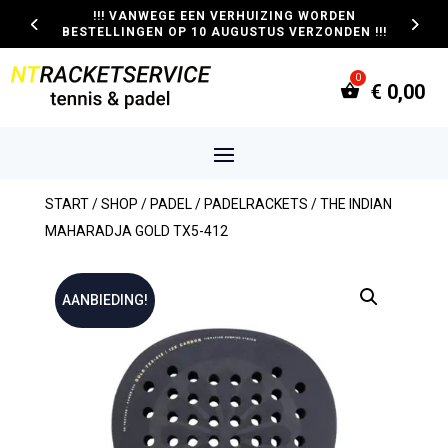
!!! VANWEGE EEN VERHUIZING WORDEN
BESTELLINGEN OP 10 AUGUSTUS VERZONDEN !!!
€
0,00
START
/
SHOP
/
PADEL
/
PADELRACKETS
/ THE INDIAN
MAHARADJA GOLD TX5-412
AANBIEDING!