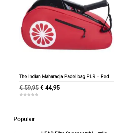
The Indian Maharadja Padel bag PLR – Red
Oorspronkelijke
Huidige
€
59,95
€
44,95
prijs
prijs
0
was:
is:
o
u
€ 59,95.
€ 44,95.
t
o
Populair
f
5