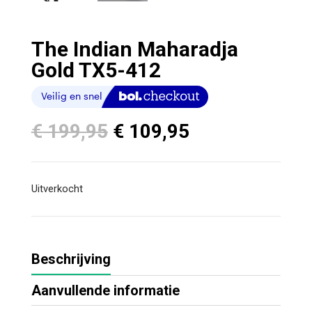
The Indian Maharadja
Gold TX5-412
Oorspronkelijke
Huidige
€
199,95
€
109,95
prijs
prijs
was:
is:
€ 199,95.
€ 109,95.
Uitverkocht
Beschrijving
Aanvullende informatie