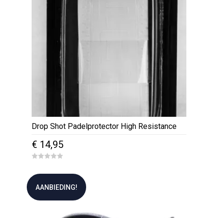
Drop Shot Padelprotector High Resistance
€
14,95
0
o
u
t
AANBIEDING!
o
f
5