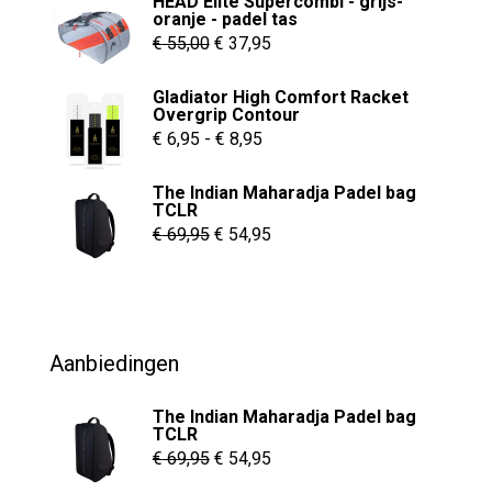
HEAD Elite Supercombi - grijs-
oranje - padel tas
Oorspronkelijke
Huidige
€
55,00
€
37,95
prijs
prijs
Gladiator High Comfort Racket
was:
is:
Overgrip Contour
€ 55,00.
€ 37,95.
Prijsklasse:
€
6,95
-
€
8,95
€ 6,95
The Indian Maharadja Padel bag
tot
TCLR
€ 8,95
Oorspronkelijke
Huidige
€
69,95
€
54,95
prijs
prijs
was:
is:
€ 69,95.
€ 54,95.
Aanbiedingen
The Indian Maharadja Padel bag
TCLR
Oorspronkelijke
Huidige
€
69,95
€
54,95
prijs
prijs