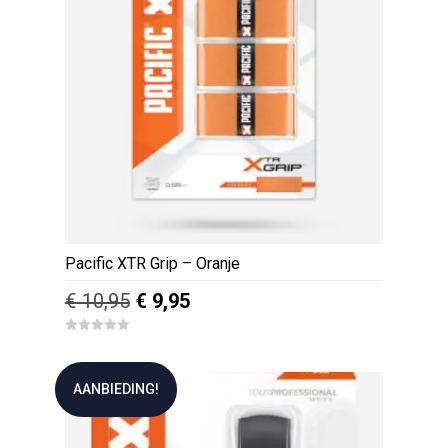
Pacific XTR Grip – Oranje
Oorspronkelijke
Huidige
€
10,95
€
9,95
prijs
prijs
0
was:
is:
o
u
€ 10,95.
€ 9,95.
t
AANBIEDING!
o
f
5