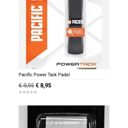
Pacific Power Tack Padel
Oorspronkelijke
Huidige
€
9,95
€
8,95
prijs
prijs
0
was:
is:
o
u
€ 9,95.
€ 8,95.
t
o
f
5