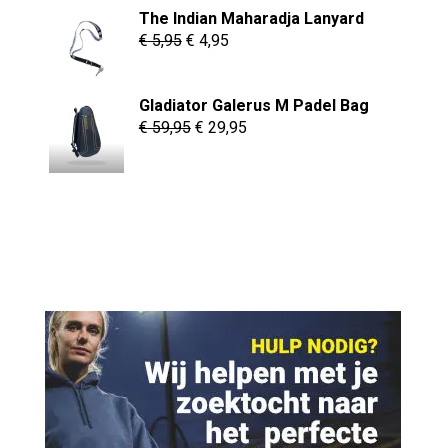
The Indian Maharadja Lanyard
was:
is:
Oorspronkelijke
Huidige
€
5,95
€
4,95
€ 69,95.
€ 54,95.
prijs
prijs
was:
is:
Gladiator Galerus M Padel Bag
€ 5,95.
€ 4,95.
Oorspronkelijke
Huidige
€
59,95
€
29,95
prijs
prijs
was:
is:
€ 59,95.
€ 29,95.