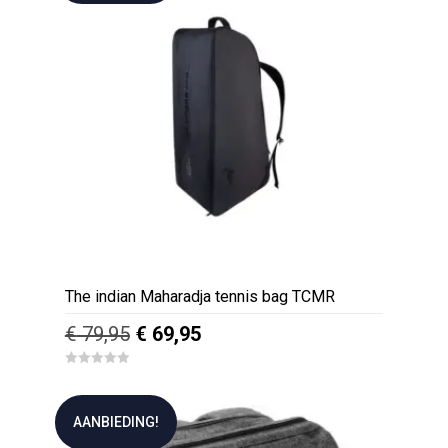
The indian Maharadja tennis bag TCMR
Oorspronkelijke
Huidige
€
79,95
€
69,95
prijs
prijs
0
was:
is:
o
u
€ 79,95.
€ 69,95.
t
AANBIEDING!
o
f
5