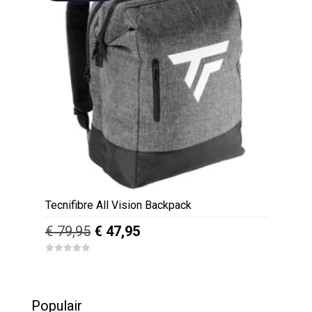
Tecnifibre All Vision Backpack
Oorspronkelijke
Huidige
€
79,95
€
47,95
prijs
prijs
0
was:
is:
o
u
€ 79,95.
€ 47,95.
t
o
Populair
f
5