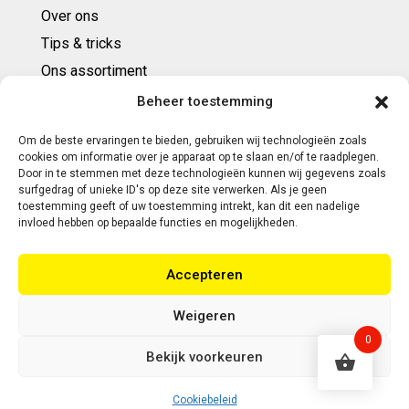
Over ons
Tips & tricks
Ons assortiment
Cadeaubonnen
Beheer toestemming
Om de beste ervaringen te bieden, gebruiken wij technologieën zoals
Contact
cookies om informatie over je apparaat op te slaan en/of te raadplegen.
Door in te stemmen met deze technologieën kunnen wij gegevens zoals
E: info@ntbespanservice.nl
surfgedrag of unieke ID's op deze site verwerken. Als je geen
toestemming geeft of uw toestemming intrekt, kan dit een nadelige
+31 (0)6-5188 0267
invloed hebben op bepaalde functies en mogelijkheden.
Adres:
Accepteren
Modelleur 41
5171SL KAATSHEUVEL
Weigeren
0
Bekijk voorkeuren
Copyright 2026 | Webontwikkeling door Eerlijk
Design
Cookiebeleid