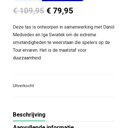
Oorspronkelijke
Huidige
€
109,95
€
79,95
prijs
prijs
was:
is:
Deze tas is ontworpen in samenwerking met Daniil
€ 109,95.
€ 79,95.
Medvedev en Iga Swiatek om de extreme
omstandigheden te weerstaan ​​die spelers op de
Tour ervaren. Het is de maatstaf voor
duurzaamheid.
Uitverkocht
Beschrijving
Aanvullende informatie