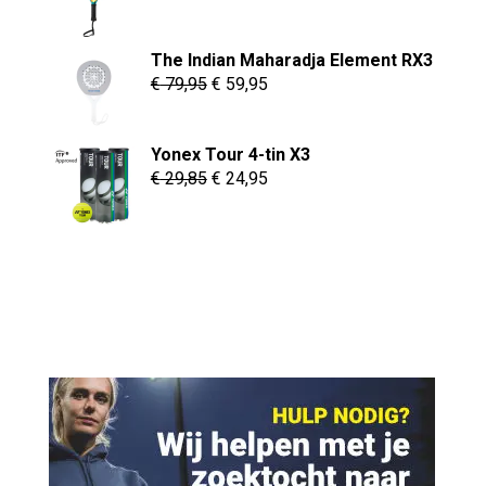
prijs
prijs
was:
is:
The Indian Maharadja Element RX3
€ 129,95.
€ 54,95.
Oorspronkelijke
Huidige
€
79,95
€
59,95
prijs
prijs
was:
is:
Yonex Tour 4-tin X3
€ 79,95.
€ 59,95.
Oorspronkelijke
Huidige
€
29,85
€
24,95
prijs
prijs
was:
is:
€ 29,85.
€ 24,95.