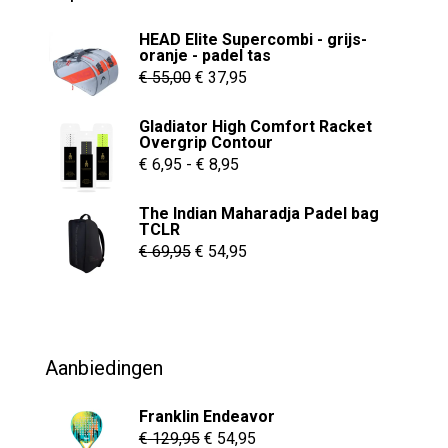
HEAD Elite Supercombi - grijs-
oranje - padel tas
Oorspronkelijke
Huidige
€
55,00
€
37,95
prijs
prijs
Gladiator High Comfort Racket
was:
is:
Overgrip Contour
€ 55,00.
€ 37,95.
Prijsklasse:
€
6,95
-
€
8,95
€ 6,95
The Indian Maharadja Padel bag
tot
TCLR
€ 8,95
Oorspronkelijke
Huidige
€
69,95
€
54,95
prijs
prijs
was:
is:
€ 69,95.
€ 54,95.
Aanbiedingen
Franklin Endeavor
Oorspronkelijke
Huidige
€
129,95
€
54,95