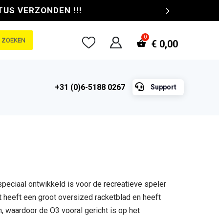
TUS VERZONDEN !!!
ZOEKEN
€
0,00

+31 (0)6-5188 0267
Support
 speciaal ontwikkeld is voor de recreatieve speler
 heeft een groot oversized racketblad en heeft
n, waardoor de O3 vooral gericht is op het