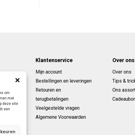
is:
,95.
€ 199,95.
Klantenservice
Over ons
Mijn account
Over ons
Bestellingen en leveringen
Tips & tric
Retouren en
Ons assor
ies om
emmen met
terugbetalingen
Cadeaubo
p deze site
Veelgestelde vragen
it een
Algemene Voorwaarden
rkeuren