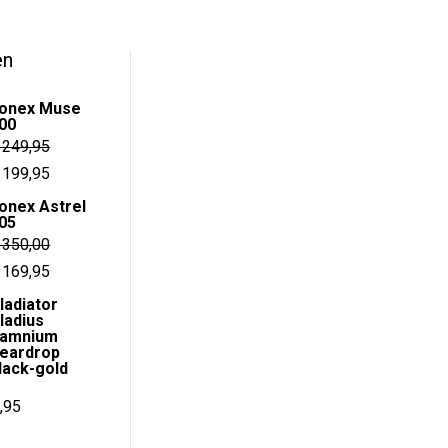
f
meerdere
5
variaties.
en
Deze
optie
onex Muse
kan
00
gekozen
249,95
worden
orspronkelijke
Huidige
199,95
op
rijs
prijs
onex Astrel
de
05
as:
is:
350,00
productpagina
 249,95.
€ 199,95.
orspronkelijke
Huidige
169,95
rijs
prijs
ladiator
ladius
as:
is:
amnium
 350,00.
€ 169,95.
eardrop
lack-gold
ronkelijke
Huidige
,95
prijs