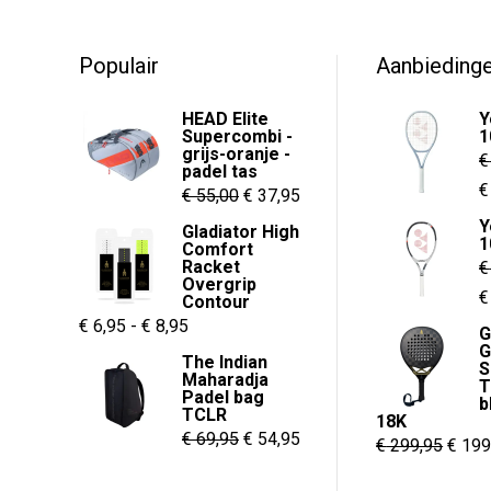
5
5
meerdere
variaties.
Populair
Aanbieding
Deze
optie
HEAD Elite
Y
kan
Supercombi -
1
grijs-oranje -
gekozen
€
padel tas
worden
O
€
Oorspronkelijke
Huidige
€
55,00
€
37,95
op
p
prijs
prijs
Y
Gladiator High
de
1
w
Comfort
was:
is:
Racket
€
productpagina
€
€ 55,00.
€ 37,95.
Overgrip
O
€
Contour
Prijsklasse:
€
6,95
-
€
8,95
p
G
G
€ 6,95
w
The Indian
S
Maharadja
tot
€
T
Padel bag
b
€ 8,95
TCLR
18K
Oorspronkelijke
Huidige
€
69,95
€
54,95
Oorsp
€
299,95
€
199
prijs
prijs
prijs