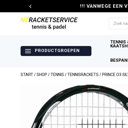
!!! VANWEGE EEN 
Producte
zoeken
TENNIS 
KAATSH
BESPAN
START
/
SHOP
/
TENNIS
/
TENNISRACKETS
/ PRINCE O3 SI