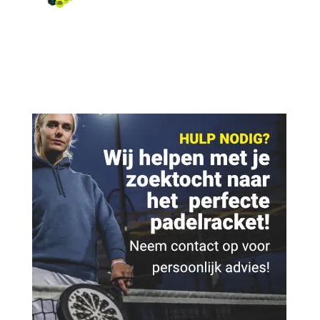
prijs
prijs
was:
is:
€ 180,00.
€ 129,95.