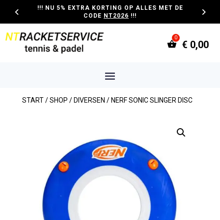
!!! NU 5% EXTRA KORTING OP ALLES MET DE
CODE
NT2026
!!!
€
0,00
START
/
SHOP
/
DIVERSEN
/ NERF SONIC SLINGER DISC