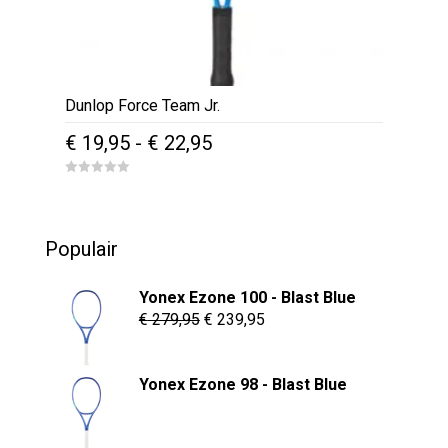
Dunlop Force Team Jr.
Prijsklasse:
€
19,95
-
€
22,95
€ 19,95
Dit
0
tot
o
product
u
€ 22,95
t
heeft
o
Populair
f
meerdere
5
variaties.
Yonex Ezone 100 - Blast Blue
Deze
Oorspronkelijke
Huidige
€
279,95
€
239,95
optie
prijs
prijs
kan
was:
is:
Yonex Ezone 98 - Blast Blue
gekozen
€ 279,95.
€ 239,95.
worden
op