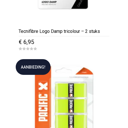
Tecnifibre Logo Damp tricolour – 2 stuks
€
6,95
0
o
u
t
AANBIEDING!
o
f
5