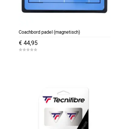
Coachbord padel (magnetisch)
€
44,95
0
o
u
t
o
f
5