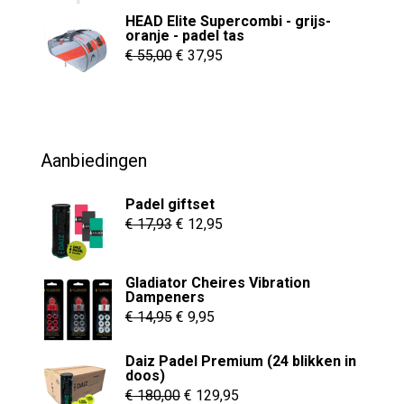
de
HEAD Elite Supercombi - grijs-
oranje - padel tas
productpagina
Oorspronkelijke
Huidige
€
55,00
€
37,95
prijs
prijs
was:
is:
€ 55,00.
€ 37,95.
Aanbiedingen
Padel giftset
Oorspronkelijke
Huidige
€
17,93
€
12,95
prijs
prijs
was:
is:
Gladiator Cheires Vibration
€ 17,93.
€ 12,95.
Dampeners
Oorspronkelijke
Huidige
€
14,95
€
9,95
prijs
prijs
Daiz Padel Premium (24 blikken in
was:
is:
doos)
€ 14,95.
€ 9,95.
Oorspronkelijke
Huidige
€
180,00
€
129,95