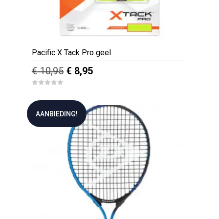
Pacific X Tack Pro geel
Oorspronkelijke
Huidige
€
10,95
€
8,95
prijs
prijs
0
was:
is:
o
u
€ 10,95.
€ 8,95.
t
AANBIEDING!
o
f
5