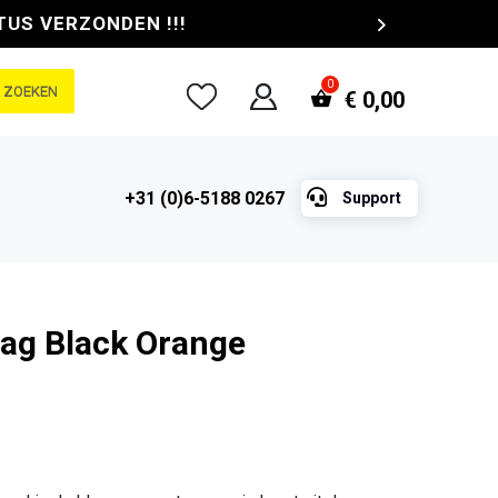
TUS VERZONDEN !!!
ZOEKEN
€
0,00

+31 (0)6-5188 0267
Support
ag Black Orange