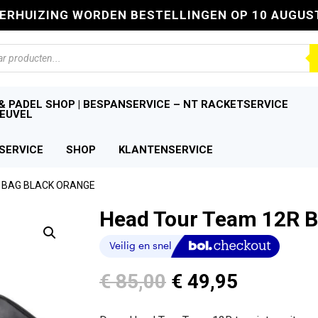
VERHUIZING WORDEN BESTELLINGEN OP 10 AUGUS
n
& PADEL SHOP | BESPANSERVICE – NT RACKETSERVICE
EUVEL
SERVICE
SHOP
KLANTENSERVICE
 BAG BLACK ORANGE
Head Tour Team 12R B
Oorspronkelijke
Huidige
€
85,00
€
49,95
prijs
prijs