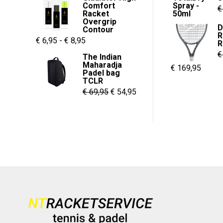
Comfort
was:
is:
€
Racket
€ 55,00.
€ 37,95.
Overgrip
D
Contour
R
Prijsklasse:
€
6,95
-
€
8,95
R
€ 6,95
€
The Indian
Maharadja
tot
Oorspronkelijk
Huidi
€
169,95
Padel bag
€ 8,95
TCLR
prijs
prijs
Oorspronkelijke
Huidige
€
69,95
€
54,95
was:
is:
prijs
prijs
€ 229,95.
€ 169,
was:
is:
€ 69,95.
€ 54,95.