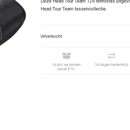
was:
is:
Deze Head Tour Team 12R tennistas uitgevoe
€ 85,00.
€ 49,95.
Head Tour Team tassencollectie.
Uitverkocht


Gratis verzenden
14 dagen bedenktijd
vanaf €75,-