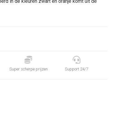
rd in de kleuren zwart en oranje komt uit de


Super scherpe prijzen
Support 24/7