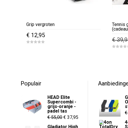
Grip vergroten
Tennis 
(cadeau
€
12,95
€
39,9
0
o
0
u
o
t
u
o
t
f
o
5
f
5
Populair
Aanbieding
HEAD Elite
G
Supercombi -
O
grijs-oranje -
s
padel tas
€
Oorspronkelijke
Huidige
€
55,00
€
37,95
4
prijs
prijs
Gladiator High
S