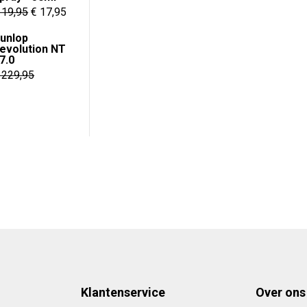
Oorspronkelijke
Huidige
19,95
€
17,95
€ 29,95.
€ 24,95.
prijs
prijs
unlop
was:
is:
evolution NT
7.0
€ 19,95.
€ 17,95.
229,95
e
ge
95.
Klantenservice
Over ons