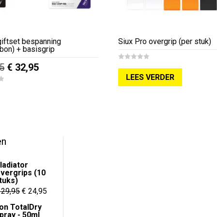
giftset bespanning
Siux Pro overgrip (per stuk)
bon) + basisgrip
Oorspronkelijke
Huidige
5
€
32,95
0
o
LEES VERDER
prijs
prijs
u
t
o
was:
is:
f
5
€ 39,95.
€ 32,95.
en
ladiator
vergrips (10
tuks)
Oorspronkelijke
Huidige
29,95
€
24,95
prijs
prijs
on TotalDry
pray - 50ml
was:
is: