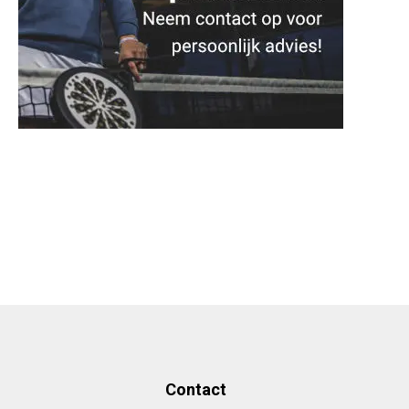
de
productpagina
Contact