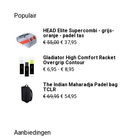
product
u
t
heeft
o
Populair
f
meerdere
5
variaties.
HEAD Elite Supercombi - grijs-
Deze
oranje - padel tas
Oorspronkelijke
Huidige
optie
€
55,00
€
37,95
kan
prijs
prijs
Gladiator High Comfort Racket
gekozen
was:
is:
Overgrip Contour
worden
€ 55,00.
€ 37,95.
Prijsklasse:
€
6,95
-
€
8,95
op
€ 6,95
de
The Indian Maharadja Padel bag
tot
TCLR
productpagina
€ 8,95
Oorspronkelijke
Huidige
€
69,95
€
54,95
prijs
prijs
was:
is:
€ 69,95.
€ 54,95.
Aanbiedingen