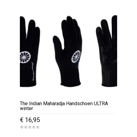
€ 9,95.
€ 7,95.
t
o
f
5
The Indian Maharadja Handschoen ULTRA
winter
€
16,95
Dit
0
o