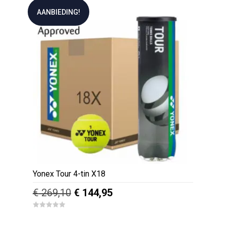
AANBIEDING!
Yonex Tour 4-tin X18
Oorspronkelijke
Huidige
€
269,10
€
144,95
prijs
prijs
0
was:
is:
o
u