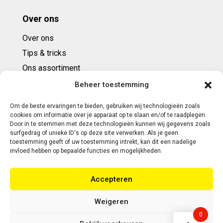
Over ons
Over ons
Tips & tricks
Ons assortiment
Cadeaubonnen
Beheer toestemming
Om de beste ervaringen te bieden, gebruiken wij technologieën zoals
Contact
cookies om informatie over je apparaat op te slaan en/of te raadplegen.
Door in te stemmen met deze technologieën kunnen wij gegevens zoals
E: info@ntbespanservice.nl
surfgedrag of unieke ID's op deze site verwerken. Als je geen
toestemming geeft of uw toestemming intrekt, kan dit een nadelige
+31 (0)6-5188 0267
invloed hebben op bepaalde functies en mogelijkheden.
Adres:
Accepteren
Modelleur 41
5171SL KAATSHEUVEL
Weigeren
0