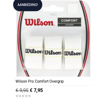
t
AANBIEDING!
o
f
5
Wilson Pro Comfort Overgrip
Oorspronkelijke
Huidige
€
9,95
€
7,95
prijs
prijs
0
was:
is:
o
u