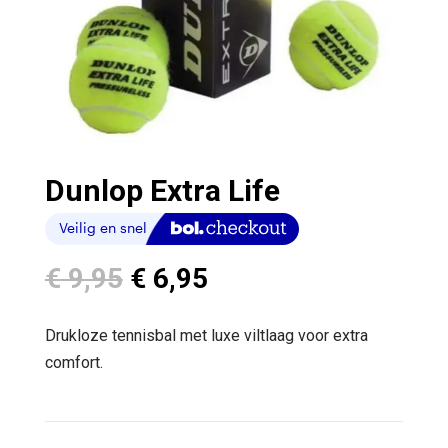
Dunlop Extra Life
Oorspronkelijke
Huidige
€
9,95
€
6,95
prijs
prijs
was:
is:
Drukloze tennisbal met luxe viltlaag voor extra
€ 9,95.
€ 6,95.
comfort.