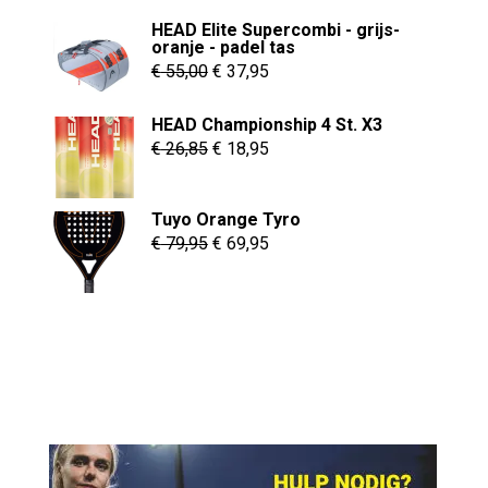
HEAD Elite Supercombi - grijs-
oranje - padel tas
Oorspronkelijke
Huidige
€
55,00
€
37,95
prijs
prijs
HEAD Championship 4 St. X3
was:
is:
Oorspronkelijke
Huidige
€
26,85
€
18,95
€ 55,00.
€ 37,95.
prijs
prijs
was:
is:
Tuyo Orange Tyro
€ 26,85.
€ 18,95.
Oorspronkelijke
Huidige
€
79,95
€
69,95
prijs
prijs
was:
is:
€ 79,95.
€ 69,95.