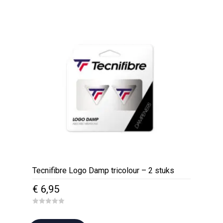
€ 269,10.
€ 144,95.
t
o
f
5
Tecnifibre Logo Damp tricolour – 2 stuks
€
6,95
0
o
u