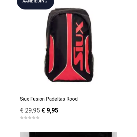
AANBIEDING!
o
f
5
Siux Fusion Padeltas Rood
Oorspronkelijke
Huidige
€
29,95
€
9,95
prijs
prijs
0
was:
is:
o
u
€ 29,95.
€ 9,95.
t