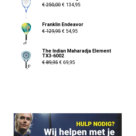
Oorspronkelijke
Huidige
€
250,00
€
134,95
prijs
prijs
was:
is:
Franklin Endeavor
€ 250,00.
€ 134,95.
Oorspronkelijke
Huidige
€
129,95
€
54,95
prijs
prijs
was:
is:
The Indian Maharadja Element
€ 129,95.
€ 54,95.
TX3-6002
Oorspronkelijke
Huidige
€
89,95
€
69,95
prijs
prijs
was:
is:
€ 89,95.
€ 69,95.