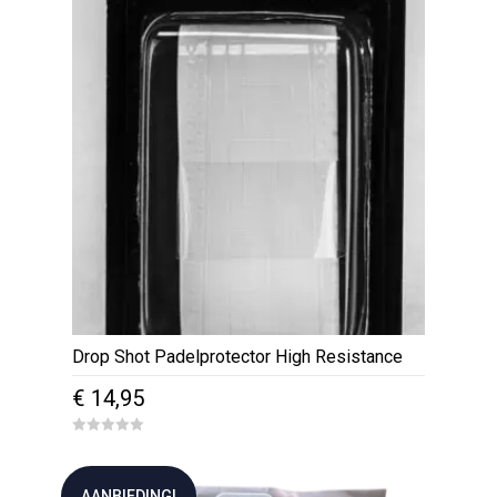
o
f
5
Drop Shot Padelprotector High Resistance
€
14,95
0
o
u
t
AANBIEDING!
o