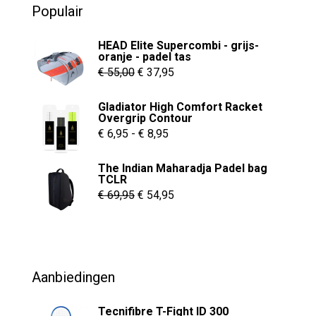
Populair
f
5
HEAD Elite Supercombi - grijs-
oranje - padel tas
Oorspronkelijke
Huidige
€
55,00
€
37,95
prijs
prijs
Gladiator High Comfort Racket
was:
is:
Overgrip Contour
€ 55,00.
€ 37,95.
Prijsklasse:
€
6,95
-
€
8,95
€ 6,95
The Indian Maharadja Padel bag
tot
TCLR
€ 8,95
Oorspronkelijke
Huidige
€
69,95
€
54,95
prijs
prijs
was:
is:
€ 69,95.
€ 54,95.
Aanbiedingen
Tecnifibre T-Fight ID 300