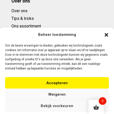
Over ons
Over ons
Tips & tricks
Ons assortiment
Cadeaubonnen
Beheer toestemming
Om de beste ervaringen te bieden, gebruiken wij technologieën zoals
Contact
cookies om informatie over je apparaat op te slaan en/of te raadplegen.
Door in te stemmen met deze technologieën kunnen wij gegevens zoals
E: info@ntbespanservice.nl
surfgedrag of unieke ID's op deze site verwerken. Als je geen
toestemming geeft of uw toestemming intrekt, kan dit een nadelige
+31 (0)6-5188 0267
invloed hebben op bepaalde functies en mogelijkheden.
Adres:
Accepteren
Modelleur 41
5171SL KAATSHEUVEL
Weigeren
0
Bekijk voorkeuren
Copyright 2026 | Webontwikkeling door Eerlijk