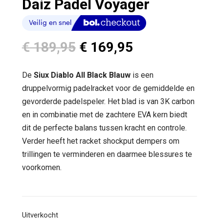
Daiz Padel Voyager
Oorspronkelijke
Huidige
€
189,95
€
169,95
prijs
prijs
was:
is:
De
Siux Diablo All Black Blauw
is een
€ 189,95.
€ 169,95.
druppelvormig padelracket voor de gemiddelde en
gevorderde padelspeler. Het blad is van 3K carbon
en in combinatie met de zachtere EVA kern biedt
dit de perfecte balans tussen kracht en controle.
Verder heeft het racket shockput dempers om
trillingen te verminderen en daarmee blessures te
voorkomen.
Uitverkocht