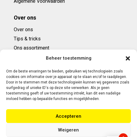
Algemene Voorwaarden
Over ons
Over ons
Tips & tricks
Ons assortiment
Cadeaubonnen
Beheer toestemming
Om de beste ervaringen te bieden, gebruiken wij technologieën zoals
Contact
cookies om informatie over je apparaat op te slaan en/of te raadplegen.
Door in te stemmen met deze technologieën kunnen wij gegevens zoals
E: info@ntbespanservice.nl
surfgedrag of unieke ID's op deze site verwerken. Als je geen
toestemming geeft of uw toestemming intrekt, kan dit een nadelige
+31 (0)6-5188 0267
invloed hebben op bepaalde functies en mogelijkheden.
Adres:
Accepteren
Modelleur 41
5171SL KAATSHEUVEL
Weigeren