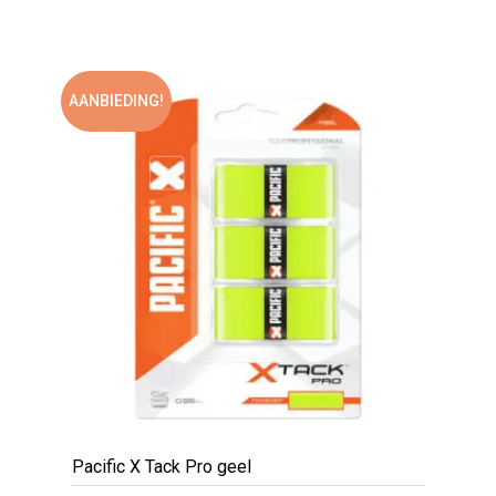
0
out
of
5
AANBIEDING!
Pacific X Tack Pro geel