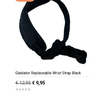
Gladiator Replaceable Wrist Strap Black
Oorspronkelijke
Huidige
€
12,95
€
9,95
prijs
prijs
0
out
was:
is:
of
5