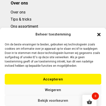
Over ons
Over ons
Tips & tricks
Ons assortiment
Cadeaubonnen
Beheer toestemming
Om de beste ervaringen te bieden, gebruiken wij technologieën zoals
Contact
cookies om informatie over je apparaat op te slaan en/of te raadplegen.
Door in te stemmen met deze technologieën kunnen wij gegevens zoals
E: info@ntbespanservice.nl
surfgedrag of unieke ID's op deze site verwerken. Als je geen
toestemming geeft of uw toestemming intrekt, kan dit een nadelige
+31 (0)6-5188 0267
invloed hebben op bepaalde functies en mogelijkheden.
Adres:
Accepteren
Modelleur 41
5171SL KAATSHEUVEL
Weigeren
0
Bekijk voorkeuren
Copyright 2026 | Webontwikkeling door Eerlijk