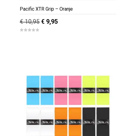
Pacific XTR Grip – Oranje
Oorspronkelijke
Huidige
€
10,95
€
9,95
prijs
prijs
0
out
was:
is:
of
5
€ 10,95.
€ 9,95.