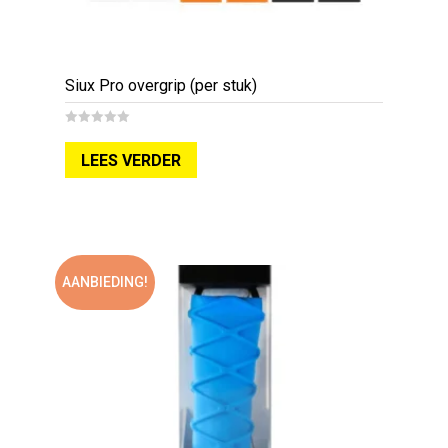
Siux Pro overgrip (per stuk)
0
out
LEES VERDER
of
5
AANBIEDING!