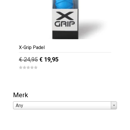
X-Grip Padel
Oorspronkelijke
Huidige
€
24,95
€
19,95
prijs
prijs
0
out
was:
is:
of
5
€ 24,95.
€ 19,95.
Merk
Any