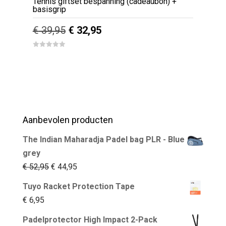
Tennis giftset bespanning (cadeaubon) +
basisgrip
Oorspronkelijke
Huidige
€
39,95
€
32,95
prijs
prijs
0
out
was:
is:
of
5
€ 39,95.
€ 32,95.
Aanbevolen producten
The Indian Maharadja Padel bag PLR - Blue
grey
Oorspronkelijke
Huidige
€
52,95
€
44,95
prijs
prijs
Tuyo Racket Protection Tape
was:
is:
€
6,95
€ 52,95.
€ 44,95.
Padelprotector High Impact 2-Pack