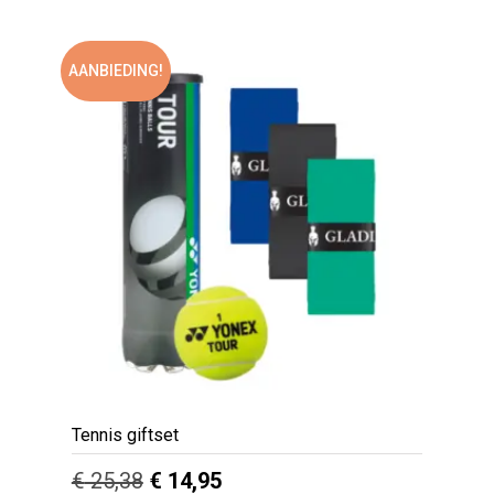
of
5
€ 107,17.
€ 69,95.
AANBIEDING!
Tennis giftset
Oorspronkelijke
Huidige
€
25,38
€
14,95