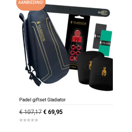
AANBIEDING!
Padel giftset Gladiator
Oorspronkelijke
Huidige
€
107,17
€
69,95
prijs
prijs
0
out
was:
is: