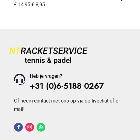
Oorspronkelijke
Huidige
€
14,95
€
8,95
prijs
prijs
was:
is:
€ 14,95.
€ 8,95.
Heb je vragen?
+31 (0)6-5188 0267
Of neem contact met ons op via de livechat of e-
mail!