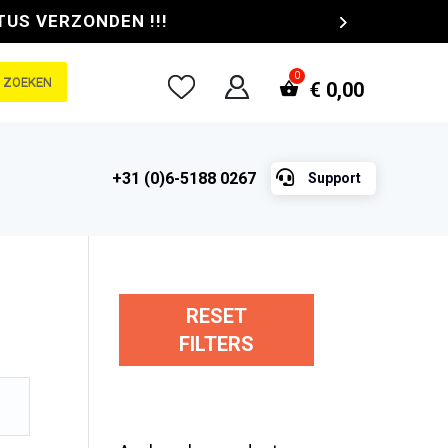
TUS VERZONDEN !!!
ZOEKEN
€
0,00

+31 (0)6-5188 0267
Support
RESET
FILTERS