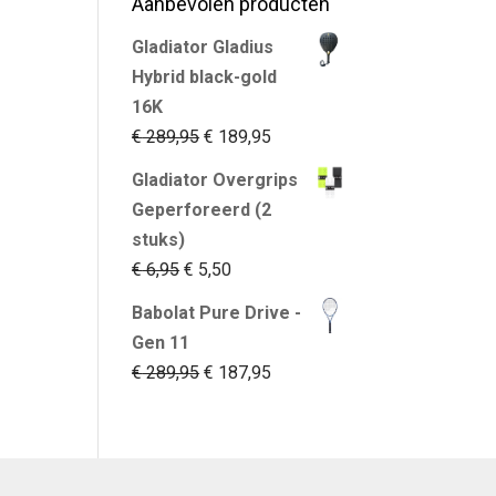
Aanbevolen producten
Gladiator Gladius
Hybrid black-gold
16K
Oorspronkelijke
Huidige
€
289,95
€
189,95
prijs
prijs
Gladiator Overgrips
was:
is:
Geperforeerd (2
€ 289,95.
€ 189,95.
stuks)
Oorspronkelijke
Huidige
€
6,95
€
5,50
prijs
prijs
Babolat Pure Drive -
was:
is:
Gen 11
€ 6,95.
€ 5,50.
Oorspronkelijke
Huidige
€
289,95
€
187,95
prijs
prijs
was:
is:
€ 289,95.
€ 187,95.