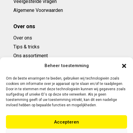
Veelgestelde vragen
Algemene Voorwaarden
Over ons
Over ons
Tips & tricks
Ons assortiment
Cadeaubonnen
Beheer toestemming
Om de beste ervaringen te bieden, gebruiken wij technologieën zoals
Contact
cookies om informatie over je apparaat op te slaan en/of te raadplegen.
Door in te stemmen met deze technologieën kunnen wij gegevens zoals
E: info@ntbespanservice.nl
surfgedrag of unieke ID's op deze site verwerken. Als je geen
toestemming geeft of uw toestemming intrekt, kan dit een nadelige
+31 (0)6-5188 0267
invloed hebben op bepaalde functies en mogelijkheden.
Adres:
Accepteren
Modelleur 41
5171SL KAATSHEUVEL