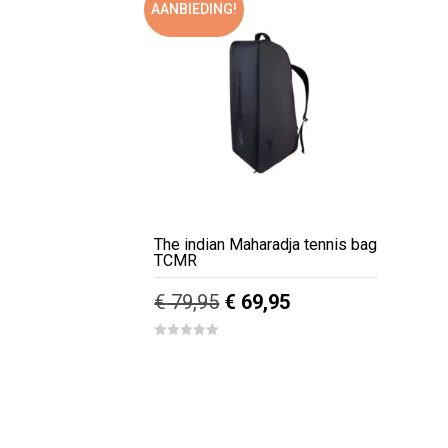
AANBIEDING!
The indian Maharadja tennis bag
TCMR
Oorspronkelijke
Huidige
€
79,95
€
69,95
prijs
prijs
0
out
was:
is:
of
5
€ 79,95.
€ 69,95.