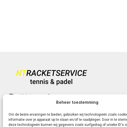
Heb je vragen?
+31 (0)6-5188 0267
Beheer toestemming
Om de beste ervaringen te bieden, gebruiken wij technologieën zoals cook
Of neem contact met ons op via de livechat of e-
informatie over je apparaat op te slaan en/of te raadplegen. Door in te st
deze technologieën kunnen wij gegevens zoals surfgedrag of unieke ID's o
mail!