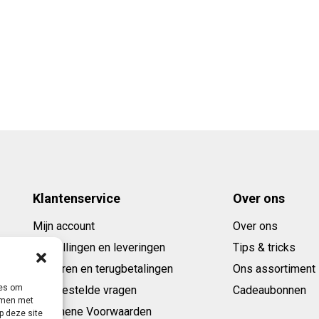
Klantenservice
Over ons
Mijn account
Over ons
Bestellingen en leveringen
Tips & tricks
Retouren en terugbetalingen
Ons assortiment
ies om
Veelgestelde vragen
Cadeaubonnen
emmen met
Algemene Voorwaarden
p deze site