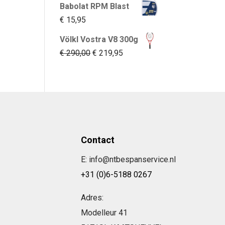
Babolat RPM Blast
was:
is:
€
15,95
€ 249,95.
€ 69,95.
Völkl Vostra V8 300g
Oorspronkelijke
Huidige
€
290,00
€
219,95
prijs
prijs
was:
is:
€ 290,00.
€ 219,95.
Contact
E: info@ntbespanservice.nl
+31 (0)6-5188 0267
Adres:
Modelleur 41