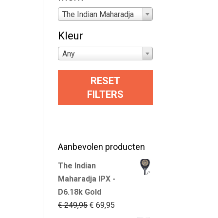
The Indian Maharadja
Kleur
Any
RESET
FILTERS
Aanbevolen producten
The Indian
Maharadja IPX -
D6.18k Gold
Oorspronkelijke
Huidige
€
249,95
€
69,95
prijs
prijs