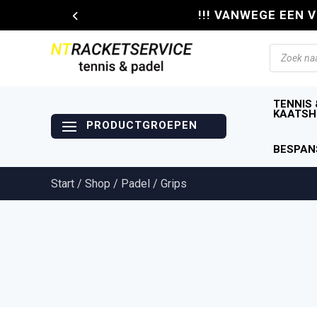
!!! VANWEGE EEN 
Producte
zoeken
TENNIS 
KAATSH
BESPAN
Start
/
Shop
/
Padel
/ Grips