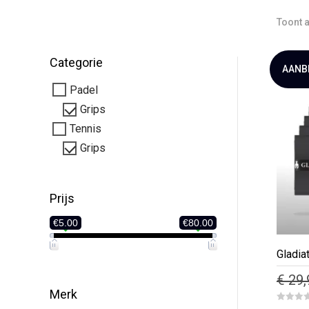
Toont a
Categorie
AANB
Padel
Grips
Tennis
Grips
Prijs
€5.00
€80.00
Gladia
€
29,
Merk
Dit
0