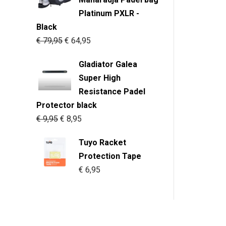
heeft
o
f
Platinum PXLR -
meerd
5
Black
variati
Oorspronkelijke
Huidige
€
79,95
€
64,95
Deze
prijs
prijs
optie
Gladiator Galea
was:
is:
kan
Super High
€ 79,95.
€ 64,95.
gekoz
Resistance Padel
worde
Protector black
op
Oorspronkelijke
Huidige
€
9,95
€
8,95
de
prijs
prijs
produc
Tuyo Racket
was:
is:
Protection Tape
€ 9,95.
€ 8,95.
€
6,95