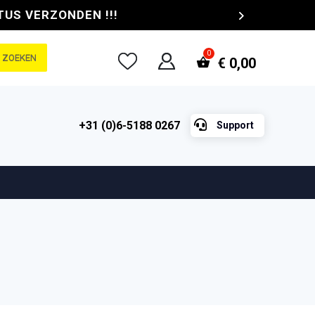
TUS VERZONDEN !!!
ZOEKEN
€
0,00

+31 (0)6-5188 0267
Support