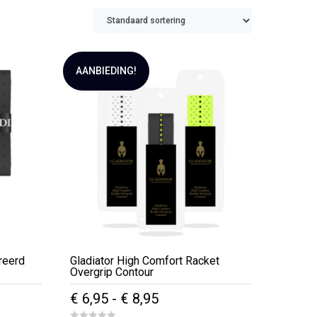
AANBIEDING!
reerd
Gladiator High Comfort Racket
Overgrip Contour
e
e
Prijsklasse:
€
6,95
-
€
8,95
€ 6,95