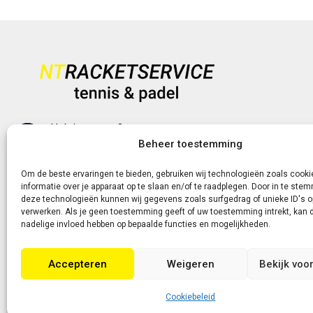
Heb je vragen?
+31 (0)6-5188 0267
Beheer toestemming
Om de beste ervaringen te bieden, gebruiken wij technologieën zoals cook
Of neem contact met ons op via de livechat of e-
informatie over je apparaat op te slaan en/of te raadplegen. Door in te st
deze technologieën kunnen wij gegevens zoals surfgedrag of unieke ID's o
mail!
verwerken. Als je geen toestemming geeft of uw toestemming intrekt, kan d
nadelige invloed hebben op bepaalde functies en mogelijkheden.
Accepteren
Weigeren
Bekijk voo
Cookiebeleid
Copyright 2026 | Webontwikkeling door Eerlijk Design