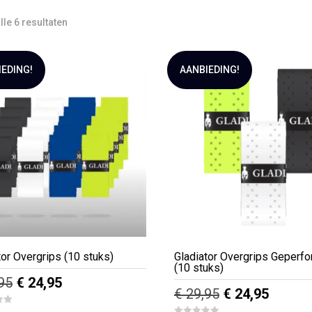
lle 6 resultaten
IEDING!
AANBIEDING!
tor Overgrips (10 stuks)
Gladiator Overgrips Geperfo
(10 stuks)
Oorspronkelijke
Huidige
95
€
24,95
Oorspronkelijk
Huidig
€
29,95
€
24,95
prijs
prijs
prijs
prijs