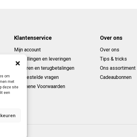
Klantenservice
Over ons
Mijn account
Over ons
Bestellingen en leveringen
Tips & tricks
Retouren en terugbetalingen
Ons assortiment
ies om
Veelgestelde vragen
Cadeaubonnen
emmen met
Algemene Voorwaarden
p deze site
it een
rkeuren